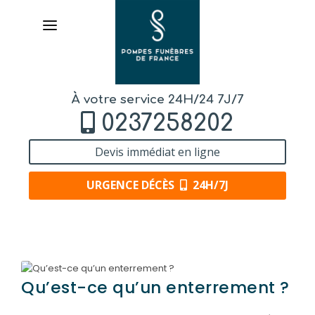
À votre service 24H/24 7J/7
0237258202
Devis immédiat en ligne
URGENCE DÉCÈS
24H/7J
AVIS DE DÉCÈS
ORGANISER DES OBSÈQUES
Qu’est-ce qu’un enterrement ?
PRÉVOIR SES OBSÈQUES