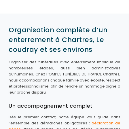
Nos monuments
Nos urnes funéraires
Organisation complète d’un
Rapatriement
enterrement à Chartres, Le
Rites & Cultes
coudray et ses environs
Services aux familles
Textes et Conseils pour Cérémonies d'Obsèques
Organiser des funérailles avec enterrement implique de
nombreuses étapes, aussi bien administratives
qu’humaines. Chez POMPES FUNÈBRES DE FRANCE Chartres,
nous accompagnons chaque famille avec écoute, respect
et professionnalisme, afin de rendre un hommage digne à
leur proche disparu.
Un accompagnement complet
Dès le premier contact, notre équipe vous guide dans
l’ensemble des démarches obligatoires :
déclaration de