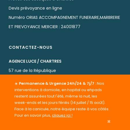
Devis prévoyance en ligne
Numéro ORIAS ACCOMPAGNEMENT FUNERAIRE,MARBRERIE
ET PREVOYANCE MERCIER : 24001877
CONTACTEZ-NOUS
AGENCE LUCE / CHARTRES
57 rue de la République
au croisement avec la rue Georges Varlet
☀️
Permanence & Urgence 24h/24 & 7j/7 :
Nos
02 37 25 82 02
interventions à domicile, en hopital ou ehpads
restent assurées tout l'été, même la nuit, les
chartres@pfdefrance.com
week-ends et les jours fériés (14 juillet / 15 août).
Face à la canicule, notre équipe reste à vos côtés.
Pour en savoir plus,
cliquez içi !
×
HABILITATION PREFECTORALE