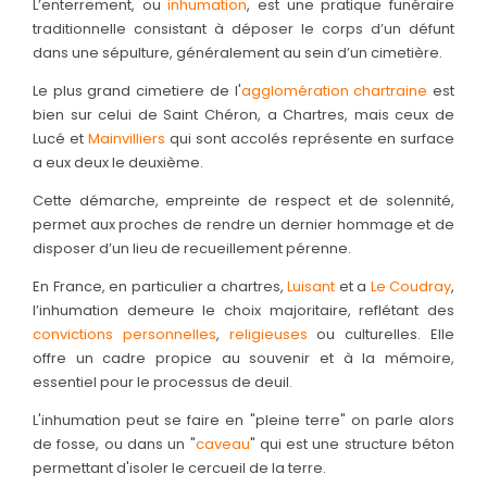
L’enterrement, ou
inhumation
, est une pratique funéraire
traditionnelle consistant à déposer le corps d’un défunt
SERVICES & ARTICLES
dans une sépulture, généralement au sein d’un cimetière.
Avis de décès et Démarches en Eure-et-Loir (28)
Le plus grand cimetiere de l'
agglomération chartraine
est
NOTRE AGENCE
bien sur celui de Saint Chéron, a Chartres, mais ceux de
Crémation - incinération sur Chartres et son agglom
Lucé et
Mainvilliers
qui sont accolés représente en surface
ESPACE FAMILLE
a eux deux le deuxième.
Enterrement - Inhumation a Lucé et en Eure-et-Loir
Cette démarche, empreinte de respect et de solennité,
Entretien de sépulture
permet aux proches de rendre un dernier hommage et de
Foire aux questions – Obsèques a Le Coudray et en Eu
disposer d’un lieu de recueillement pérenne.
Guide : Décès d'un enfant ou adolescent
En France, en particulier a chartres,
Luisant
et a
Le Coudray
,
l’inhumation demeure le choix majoritaire, reflétant des
Livraison de Fleurs Naturelles
convictions personnelles
,
religieuses
ou culturelles. Elle
offre un cadre propice au souvenir et à la mémoire,
Livraison de plaques
essentiel pour le processus de deuil.
Nos capitons funéraires
L'inhumation peut se faire en "pleine terre" on parle alors
de fosse, ou dans un "
caveau
" qui est une structure béton
Nos cercueils
permettant d'isoler le cercueil de la terre.
Nos fleurs naturelles