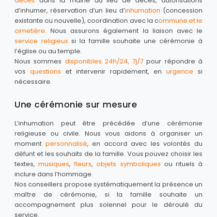
décès
dans la mairie du lieu de décès, autorisations
d’inhumer, réservation d’un lieu d’
inhumation
(concession
existante ou nouvelle), coordination avec la c
ommune et le
cimetière
. Nous assurons également la liaison avec le
service religieux
si la famille souhaite une cérémonie à
l’église ou au temple.
Nous sommes
disponibles 24h/24, 7j/7
pour répondre à
vos
questions
et intervenir rapidement, en
urgence
si
nécessaire.
Une cérémonie sur mesure
L’inhumation peut être précédée d’une cérémonie
religieuse ou civile. Nous vous aidons à organiser un
moment
personnalisé
, en accord avec les volontés du
défunt et les souhaits de la famille. Vous pouvez choisir les
textes,
musiques
,
fleurs
,
objets symboliques
ou rituels à
inclure dans l’hommage.
Nos conseillers propose systématiquement la présence un
maître de cérémonie, si la famille souhaite un
accompagnement plus solennel pour le déroulé du
service.