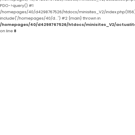
PDO->query() #1
/homepages/40/d4298767526/htdocs/minisites_V2/index.php(1156)
SERVICES & ARTICLES
include('/homepages/40/d...') #2 {main} thrown in
/homepages/40/d4298767526/htdocs/minisites_V2/actualit
Avis de décès et Démarches en Eure-et-Loir (28)
NOTRE AGENCE
on line
8
Crémation - incinération sur Chartres et son agglom
ESPACE FAMILLE
Enterrement - Inhumation a Lucé et en Eure-et-Loir
Entretien de sépulture
Foire aux questions – Obsèques a Le Coudray et en Eu
Guide : Décès d'un enfant ou adolescent
Livraison de Fleurs Naturelles
Livraison de plaques
Nos capitons funéraires
Nos cercueils
Nos fleurs naturelles