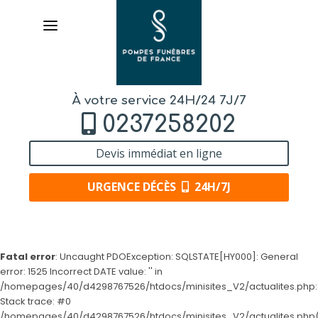
À votre service 24H/24 7J/7
0237258202
Devis immédiat en ligne
URGENCE DÉCÈS
24H/7J
AVIS DE DÉCÈS
Fatal error
: Uncaught PDOException: SQLSTATE[HY000]: General
error: 1525 Incorrect DATE value: '' in
ORGANISER DES OBSÈQUES
/homepages/40/d4298767526/htdocs/minisites_V2/actualites.php:
Stack trace: #0
PRÉVOIR SES OBSÈQUES
/homepages/40/d4298767526/htdocs/minisites_V2/actualites.php(