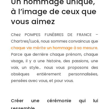
Un hommage unique,
à l’image de ceux que
SERVICES & ARTICLES
vous aimez
Avis de décès et Démarches en Eure-et-Loir (28)
NOTRE AGENCE
Crémation - incinération sur Chartres et son agglom
ESPACE FAMILLE
Chez POMPES FUNÈBRES DE FRANCE –
Enterrement - Inhumation a Lucé et en Eure-et-Loir
Chartres/Lucé, nous sommes convaincus que
Entretien de sépulture
chaque vie mérite un hommage à sa mesure
.
Parce que derrière chaque prénom, chaque
Foire aux questions – Obsèques a Le Coudray et en Eu
visage, il y a une histoire, des passions, une
Guide : Décès d'un enfant ou adolescent
voix, un style... nous vous proposons des
Livraison de Fleurs Naturelles
obsèques entièrement personnalisées,
pensées avec vous, et pour vous.
Livraison de plaques
Nos capitons funéraires
Créer une cérémonie qui lui
Nos cercueils
ressemble
Nos fleurs naturelles