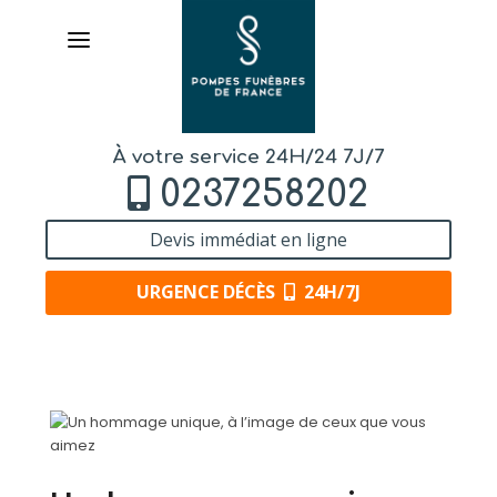
À votre service 24H/24 7J/7
0237258202
Devis immédiat en ligne
URGENCE DÉCÈS
24H/7J
AVIS DE DÉCÈS
ORGANISER DES OBSÈQUES
PRÉVOIR SES OBSÈQUES