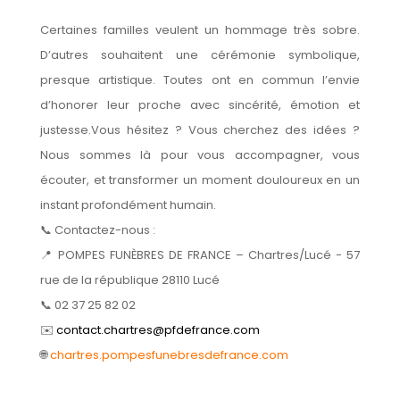
Certaines familles veulent un hommage très sobre.
D’autres souhaitent une cérémonie symbolique,
presque artistique. Toutes ont en commun l’envie
d’honorer leur proche avec sincérité, émotion et
justesse.Vous hésitez ? Vous cherchez des idées ?
Nous sommes là pour vous accompagner, vous
écouter, et transformer un moment douloureux en un
instant profondément humain.
📞 Contactez-nous :
📍 POMPES FUNÈBRES DE FRANCE – Chartres/Lucé - 57
rue de la république 28110 Lucé
📞 02 37 25 82 02
✉️
contact.chartres@pfdefrance.com
🌐
chartres.pompesfunebresdefrance.com