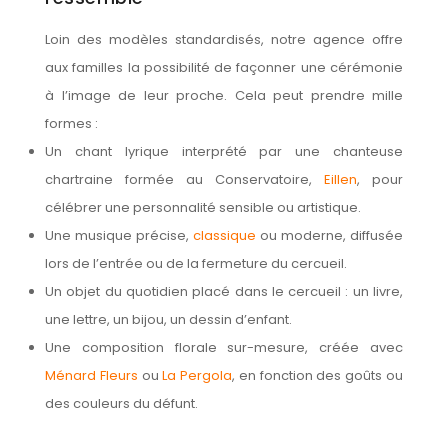
Nos monuments
Loin des modèles standardisés, notre agence offre
aux familles la possibilité de façonner une cérémonie
Nos urnes funéraires
à l’image de leur proche. Cela peut prendre mille
Rapatriement
formes :
Rites & Cultes
Un chant lyrique interprété par une chanteuse
Services aux familles
chartraine formée au Conservatoire,
Eillen
, pour
célébrer une personnalité sensible ou artistique.
Textes et Conseils pour Cérémonies d'Obsèques
Une musique précise,
classique
ou moderne, diffusée
lors de l’entrée ou de la fermeture du cercueil.
Un objet du quotidien placé dans le cercueil : un livre,
une lettre, un bijou, un dessin d’enfant.
Une composition florale sur-mesure, créée avec
Ménard Fleurs
ou
La Pergola
, en fonction des goûts ou
des couleurs du défunt.