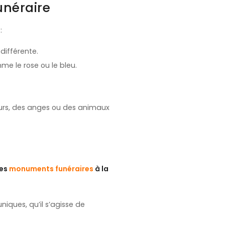
unéraire
:
différente.
me le rose ou le bleu.
eurs, des anges ou des animaux
des
monuments funéraires
à la
iques, qu’il s’agisse de