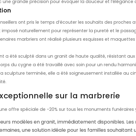
ne grande précision pour évoquer la douceur et l’élégance 
tion
seillers ont pris le temps d’écouter les souhaits des proches a
t imposé naturellement pour représenter la pureté et le passag
naires marbriers ont réalisé plusieurs esquisses et maquettes 
nt a été sculpté dans un granit de haute qualité, résistant au
corps du cygne a été travaillé avec soin pour un rendu harmoni
is la sculpture terminée, elle a été soigneusement installée au 
ité.
ceptionnelle sur la marbrerie
ne offre spéciale de -20% sur tous les monuments funéraires 
ieurs modèles en granit, immédiatement disponibles. Le
emaines, une solution idéale pour les familles souhaitan