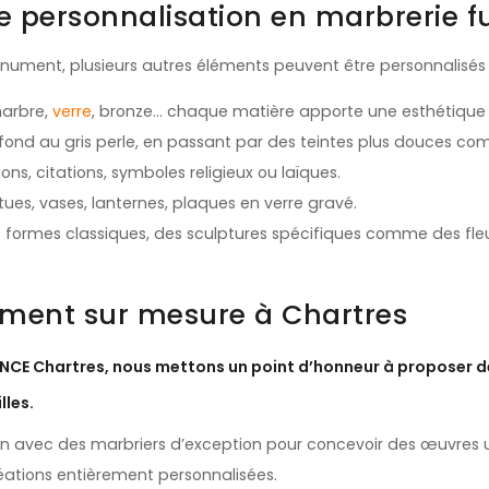
de personnalisation en marbrerie f
ument, plusieurs autres éléments peuvent être personnalisés 
marbre,
verre
, bronze… chaque matière apporte une esthétique 
rofond au gris perle, en passant par des teintes plus douces com
ions, citations, symboles religieux ou laïques.
tues, vases, lanternes, plaques en verre gravé.
les formes classiques, des sculptures spécifiques comme des fl
ent sur mesure à Chartres
CE Chartres, nous mettons un point d’honneur à proposer 
lles.
on avec des marbriers d’exception pour concevoir des œuvres un
éations entièrement personnalisées.