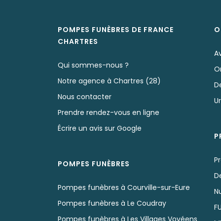
POMPES FUNÈBRES DE FRANCE
O
CHARTRES
A
Qui sommes-nous ?
O
Notre agence à Chartres (28)
D
Nous contacter
U
Prendre rendez-vous en ligne
Écrire un avis sur Google
P
P
POMPES FUNÈBRES
D
Pompes funèbres à Courville-sur-Eure
N
Pompes funèbres à Le Coudray
F
Pompes funèbres à Les Villages Vovéens