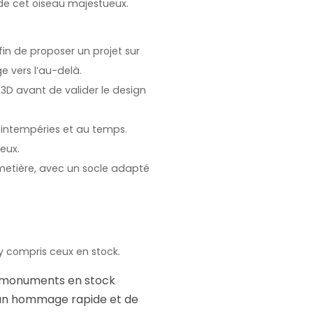
de cet oiseau majestueux.
fin de proposer un projet sur
e vers l’au-delà.
3D avant de valider le design
x intempéries et au temps.
eux.
cimetière, avec un socle adapté
y compris ceux en stock.
s monuments en stock
t un hommage rapide et de