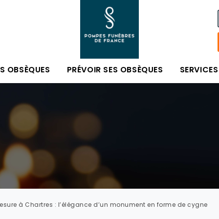
ES OBSÈQUES
PRÉVOIR SES OBSÈQUES
SERVICES
mesure à Chartres : l’élégance d’un monument en forme de cygne