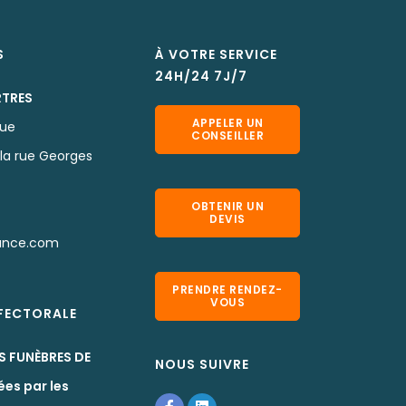
S
À VOTRE SERVICE
24H/24 7J/7
RTRES
APPELER UN
que
CONSEILLER
la rue Georges
OBTENIR UN
DEVIS
ance.com
PRENDRE RENDEZ-
VOUS
EFECTORALE
S FUNÈBRES DE
NOUS SUIVRE
ées par les