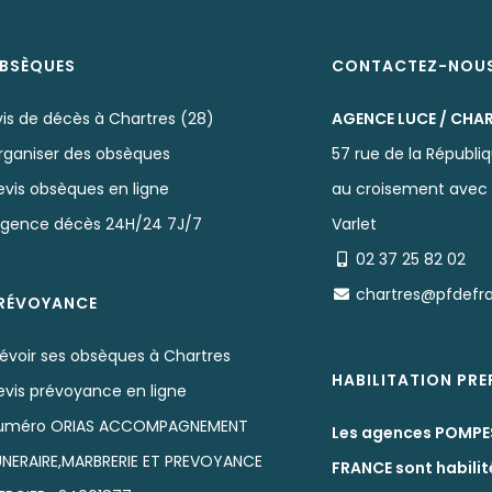
BSÈQUES
CONTACTEZ-NOU
vis de décès à Chartres (28)
AGENCE LUCE / CHA
rganiser des obsèques
57 rue de la Républi
evis obsèques en ligne
au croisement avec 
rgence décès 24H/24 7J/7
Varlet
02 37 25 82 02
chartres@pfdefr
RÉVOYANCE
révoir ses obsèques à Chartres
HABILITATION PR
evis prévoyance en ligne
uméro ORIAS ACCOMPAGNEMENT
Les agences POMPE
UNERAIRE,MARBRERIE ET PREVOYANCE
FRANCE sont habilit