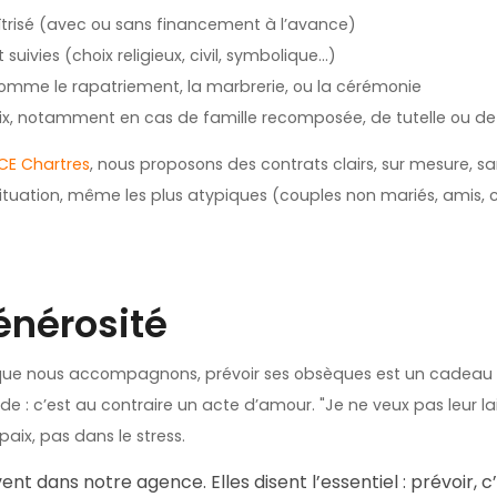
îtrisé (avec ou sans financement à l’avance)
suivies (choix religieux, civil, symbolique…)
comme le rapatriement, la marbrerie, ou la cérémonie
ix, notamment en cas de famille recomposée, de tutelle ou de 
CE Chartres
, nous proposons des contrats clairs, sur mesure, s
tuation, même les plus atypiques (couples non mariés, amis, co
énérosité
e nous accompagnons, prévoir ses obsèques est un cadeau que
ide : c’est au contraire un acte d’amour. "Je ne veux pas leur lai
aix, pas dans le stress.
t dans notre agence. Elles disent l’essentiel : prévoir, c