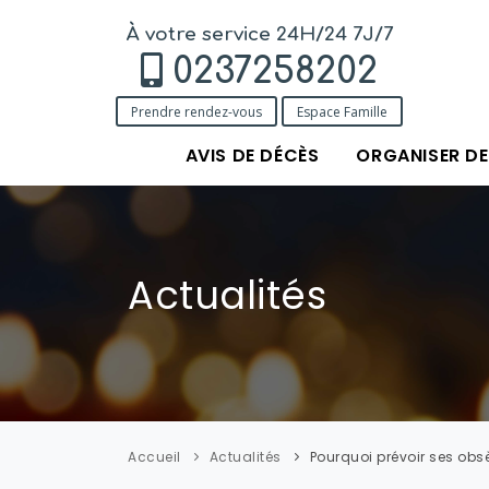
À votre service 24H/24 7J/7
0237258202
Prendre rendez-vous
Espace Famille
AVIS DE DÉCÈS
ORGANISER D
Actualités
Accueil
Actualités
Pourquoi prévoir ses obs