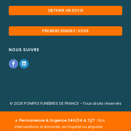
OBTENIR UN DEVIS
PRENDRE RENDEZ-VOUS
NOUS SUIVRE
© 2026
POMPES FUNÈBRES DE FRANCE
- Tous droits réservés
-
Cookies
-
Mentions légales
POMPES FUNÈBRES DE FRANCE
☀️
Permanence & Urgence 24h/24 & 7j/7 :
vous propose ses services
Nos
de pompes funèbres et marbrerie funéraire dans le
interventions à domicile, en hopital ou ehpads