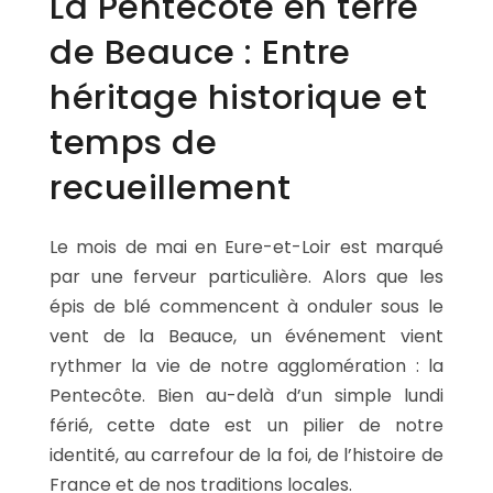
La Pentecôte en terre
de Beauce : Entre
SERVICES & ARTICLES
héritage historique et
Avis de décès et Démarches en Eure-et-Loir (28)
NOTRE AGENCE
temps de
Crémation - incinération sur Chartres et son agglom
ESPACE FAMILLE
Enterrement - Inhumation a Lucé et en Eure-et-Loir
recueillement
Entretien de sépulture
Le mois de mai en Eure-et-Loir est marqué
Foire aux questions – Obsèques a Le Coudray et en Eu
par une ferveur particulière. Alors que les
Guide : Décès d'un enfant ou adolescent
épis de blé commencent à onduler sous le
Livraison de Fleurs Naturelles
vent de la Beauce, un événement vient
rythmer la vie de notre agglomération : la
Livraison de plaques
Pentecôte. Bien au-delà d’un simple lundi
Nos capitons funéraires
férié, cette date est un pilier de notre
Nos cercueils
identité, au carrefour de la foi, de l’histoire de
France et de nos traditions locales.
Nos fleurs naturelles