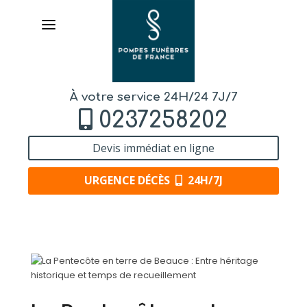
À votre service 24H/24 7J/7
0237258202
Devis immédiat en ligne
URGENCE DÉCÈS
24H/7J
AVIS DE DÉCÈS
ORGANISER DES OBSÈQUES
PRÉVOIR SES OBSÈQUES