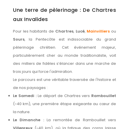
Une terre de pèlerinage : De Chartres
Nos monuments
aux Invalides
Nos urnes funéraires
Rapatriement
Pour les habitants de
Chartres
,
Lucé
,
Mainvilliers
ou
Sours
, la Pentecôte est indissociable du grand
Rites & Cultes
pèlerinage chrétien. Cet événement majeur,
Services aux familles
particulièrement cher au monde traditionaliste, voit
Textes et Conseils pour Cérémonies d'Obsèques
des milliers de fidèles s’élancer dans une marche de
trois jours qui force l'admiration.
Le parcours est une véritable traversée de l'histoire et
de nos paysages :
Le Samedi :
Le départ de Chartres vers
Rambouillet
(~40 km), une première étape exigeante au cœur de
la nature.
Le Dimanche :
La remontée de Rambouillet vers
Villepreux
(~40 km), où la fatigue des corps laisse