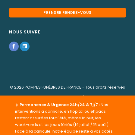
PRENDRE RENDEZ-VOUS
NOUS SUIVRE
© 2026
POMPES FUNÈBRES DE FRANCE
- Tous droits réservés
-
Cookies
-
Mentions légales
POMPES FUNÈBRES DE FRANCE
vous propose ses services
☀️
Permanence & Urgence 24h/24 & 7j/7 :
Nos
de pompes funèbres et marbrerie funéraire dans le
interventions à domicile, en hopital ou ehpads
département de l' Eure-et-Loir (28) : Organisation
restent assurées tout l'été, même la nuit, les
d'obsèques personnalisées, contrat obsèques, achat et
week-ends et les jours fériés (14 juillet / 15 août).
pose de monuments funéraires et cinéraires, séjour au
Face à la canicule, notre équipe reste à vos côtés.
funérarium etc ... Rencontrez-nous dans notre agence