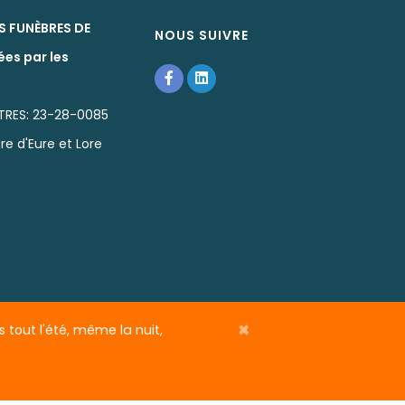
S FUNÈBRES DE
NOUS SUIVRE
ées par les
TRES: 23-28-0085
re d'Eure et Lore
×
 tout l'été, même la nuit,
ns légales
t de l' Eure-et-Loir (28) : Organisation
rium etc ... Rencontrez-nous dans notre agence