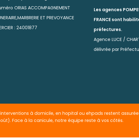
uméro ORIAS ACCOMPAGNEMENT
Les agences POMPE
UNERAIRE,MARBRERIE ET PREVOYANCE
FRANCE sont habilit
ERCIER : 24001877
préfectures.
Agence LUCE / CHAR
délivrée par Préfectu
interventions à domicile, en hopital ou ehpads restent assurées
OMPES FUNÈBRES DE FRANCE
- Tous droits réservés -
Cookies
-
Mentio
5 août). Face à la canicule, notre équipe reste à vos côtés.
rvices de pompes funèbres et marbrerie funéraire dans le départemen
at et pose de monuments funéraires et cinéraires, séjour au funéra