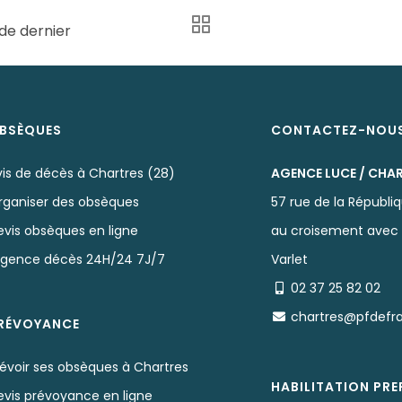
de dernier
BSÈQUES
CONTACTEZ-NOU
vis de décès à Chartres (28)
AGENCE LUCE / CHA
rganiser des obsèques
57 rue de la Républi
evis obsèques en ligne
au croisement avec 
rgence décès 24H/24 7J/7
Varlet
02 37 25 82 02
chartres@pfdefr
RÉVOYANCE
révoir ses obsèques à Chartres
HABILITATION PR
evis prévoyance en ligne