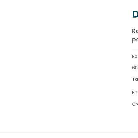
D
Ro
pa
Ro
60
Ta
Ph
Cr