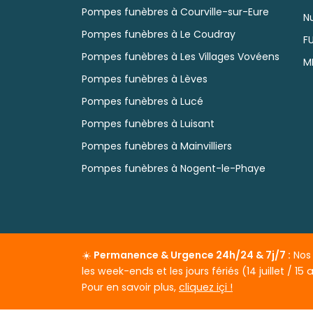
Pompes funèbres à Courville-sur-Eure
N
Pompes funèbres à Le Coudray
F
Pompes funèbres à Les Villages Vovéens
M
Pompes funèbres à Lèves
Pompes funèbres à Lucé
Pompes funèbres à Luisant
Pompes funèbres à Mainvilliers
Pompes funèbres à Nogent-le-Phaye
☀️
Permanence & Urgence 24h/24 & 7j/7 :
Nos 
© 2026
P
les week-ends et les jours fériés (14 juillet / 1
Pour en savoir plus,
cliquez içi !
POMPES FUNÈBRES DE FRANCE
vous propose ses se
d'obsèques personnalisées, contrat obsèques, ach