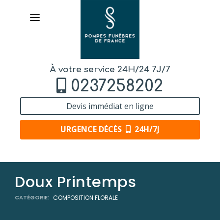
À votre service 24H/24 7J/7
0237258202
Devis immédiat en ligne
URGENCE DÉCÈS
24H/7J
AVIS DE DÉCÈS
Doux Printemps
ORGANISER DES OBSÈQUES
CATÉGORIE:
COMPOSITION FLORALE
PRÉVOIR SES OBSÈQUES