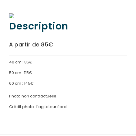
SERVICES & ARTICLES
Description
Avis de décès et Démarches en Eure-et-Loir (28)
NOTRE AGENCE
Crémation - incinération sur Chartres et son agglom
ESPACE FAMILLE
A partir de 85€
Enterrement - Inhumation a Lucé et en Eure-et-Loir
Entretien de sépulture
40 cm : 85€
Foire aux questions – Obsèques a Le Coudray et en Eu
50 cm : 115€
Guide : Décès d'un enfant ou adolescent
60 cm : 145€
Livraison de Fleurs Naturelles
Photo non contractuelle.
Livraison de plaques
Crédit photo: L'agitateur floral.
Nos capitons funéraires
Nos cercueils
Nos fleurs naturelles