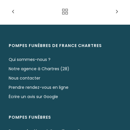
Nos monuments
Nos urnes funéraires
Rapatriement
Rites & Cultes
POMPES FUNÈBRES DE FRANCE CHARTRES
Services aux familles
Qui sommes-nous ?
Textes et Conseils pour Cérémonies d'Obsèques
Notre agence à Chartres (28)
Nous contacter
Prendre rendez-vous en ligne
Écrire un avis sur Google
POMPES FUNÈBRES