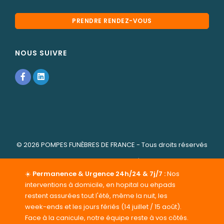
PRENDRE RENDEZ-VOUS
NOUS SUIVRE
© 2026
POMPES FUNÈBRES DE FRANCE
- Tous droits réservés
-
Cookies
-
Mentions légales
POMPES FUNÈBRES DE FRANCE
vous propose ses services
☀️
Permanence & Urgence 24h/24 & 7j/7 :
Nos
de pompes funèbres et marbrerie funéraire dans le
interventions à domicile, en hopital ou ehpads
département de l' Eure-et-Loir (28) : Organisation
restent assurées tout l'été, même la nuit, les
d'obsèques personnalisées, contrat obsèques, achat et
week-ends et les jours fériés (14 juillet / 15 août).
pose de monuments funéraires et cinéraires, séjour au
Face à la canicule, notre équipe reste à vos côtés.
funérarium etc ... Rencontrez-nous dans notre agence