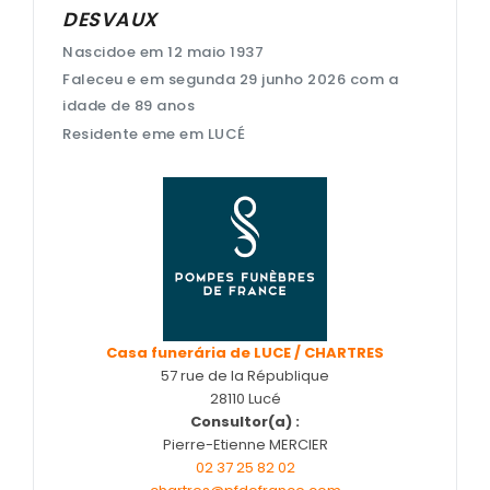
DESVAUX
Entretien de sépulture
Nascidoe em 12 maio 1937
Foire aux questions – Obsèques a Le Coudray et en Eu
Faleceu e em segunda 29 junho 2026 com a
idade de 89 anos
Guide : Décès d'un enfant ou adolescent
Residente eme em LUCÉ
Livraison de Fleurs Naturelles
Livraison de plaques
Nos capitons funéraires
Nos cercueils
Nos fleurs naturelles
Nos monuments
Casa funerária de LUCE / CHARTRES
57 rue de la République
Nos urnes funéraires
28110 Lucé
Consultor(a) :
Rapatriement
Pierre-Etienne MERCIER
Rites & Cultes
02 37 25 82 02