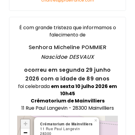
chartres@pfdefrance.com
Services aux familles
Textes et Conseils pour Cérémonies d'Obsèques
É com grande tristeza que informamos o
falecimento de
Senhora Micheline
POMMIER
Nascidoe
DESVAUX
ocorreu em segunda 29 junho
2026 com a idade de 89 anos
foi celebrada
em sexta 10 julho 2026 em
10h45
Crématorium de Mainvilliers
11 Rue Paul Langevin - 28300 Mainvilliers
×
+
Crématorium de Mainvilliers
11 Rue Paul Langevin
−
28300