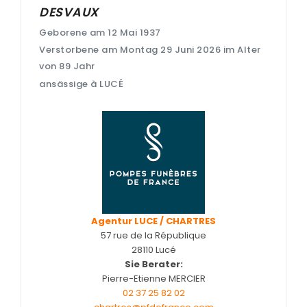
DESVAUX
Entretien de sépulture
Geborene am 12 Mai 1937
Foire aux questions – Obsèques a Le Coudray et en Eu
Verstorbene am Montag 29 Juni 2026 im Alter
von 89 Jahr
Guide : Décès d'un enfant ou adolescent
ansässige à LUCÉ
Livraison de Fleurs Naturelles
Livraison de plaques
Nos capitons funéraires
Nos cercueils
Nos fleurs naturelles
Nos monuments
Agentur LUCE / CHARTRES
57 rue de la République
Nos urnes funéraires
28110 Lucé
Sie Berater:
Rapatriement
Pierre-Etienne MERCIER
Rites & Cultes
02 37 25 82 02