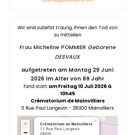
chartres@pfdefrance.com
Services aux familles
Textes et Conseils pour Cérémonies d'Obsèques
Wir sind zutiefst traurig, Ihnen den Tod von
zu mitteilen
Frau Micheline
POMMIER
Geborene
DESVAUX
aufgetreten am Montag 29 Juni
2026 im Alter von 89 Jahr
fand statt
am Freitag 10 Juli 2026 à
10h45
Crématorium de Mainvilliers
11 Rue Paul Langevin - 28300 Mainvilliers
×
+
Crématorium de Mainvilliers
11 Rue Paul Langevin
−
28300