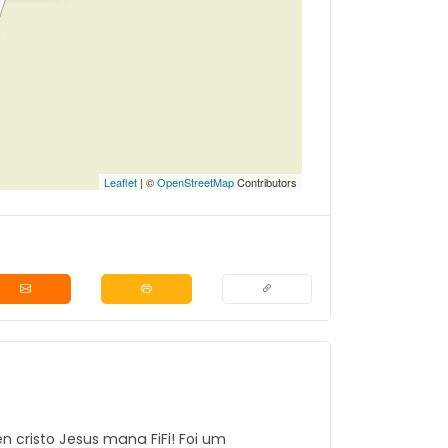
Leaflet
| ©
OpenStreetMap
Contributors
 cristo Jesus mana FiFi! Foi um