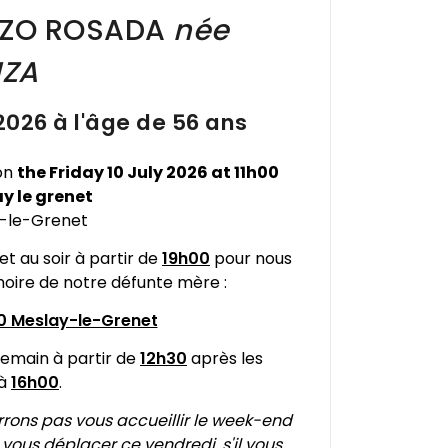
ZO ROSADA
née
ZA
2026 à l'âge de 56 ans
on
the Friday 10 July 2026 at 11h00
y le grenet
y-le-Grenet
let au soir à partir de
19h00
pour nous
moire de notre défunte mère :
0 Meslay-le-Grenet
demain à partir de
12h30
après les
'à
16h00
.
rrons pas vous accueillir le week-end
vous déplacer ce vendredi, s'il vous