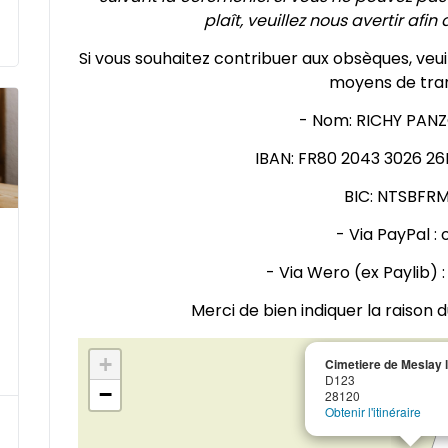
plaît, veuillez nous avertir afin 
Si vous souhaitez contribuer aux obsèques, veui
moyens de tran
- Nom: RICHY PAN
IBAN: FR80 2043 3026 26
BIC: NTSBFR
- Via PayPal : 
- Via Wero (ex Paylib) 
Merci de bien indiquer la raison du
+
Cimetiere de Meslay 
D123
−
28120
Obtenir l'itinéraire