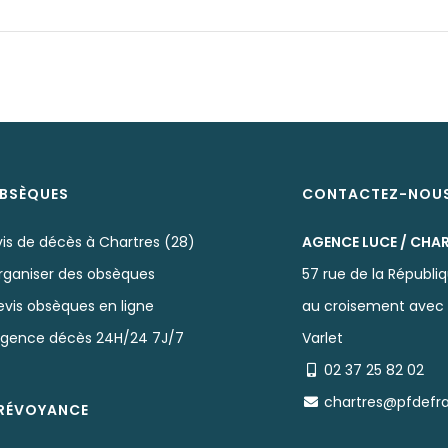
BSÈQUES
CONTACTEZ-NOU
vis de décès à Chartres (28)
AGENCE LUCE / CHA
rganiser des obsèques
57 rue de la Républi
evis obsèques en ligne
au croisement avec 
rgence décès 24H/24 7J/7
Varlet
02 37 25 82 02
chartres@pfdefr
RÉVOYANCE