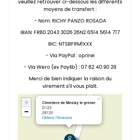
veuillez retrouver ci-dessous les différents
moyens de transfert :
- Nom: RICHY PANZO ROSADA
IBAN: FR80 2043 3026 26N2 6514 5614 717
BIC: NTSBFRM1XXX
- Via PayPal : oprirei
- Via Wero (ex Paylib) : 07 82 40 90 29
Merci de bien indiquer la raison du
virement s'il vous plaît.
×
+
Cimetiere de Meslay le grenet
D123
−
28120
Obtenir l'itinéraire