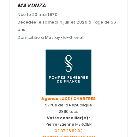
MAVUNZA
Entretien de sépulture
Née le 20 mai 1970
Foire aux questions – Obsèques a Le Coudray et en Eu
Décédée le samedi 4 juillet 2026 à l'âge de 56
ans
Guide : Décès d'un enfant ou adolescent
Domiciliée à Meslay-le-Grenet
Livraison de Fleurs Naturelles
Livraison de plaques
Nos capitons funéraires
Nos cercueils
Nos fleurs naturelles
Nos monuments
Agence LUCE / CHARTRES
57 rue de la République
Nos urnes funéraires
28110 Lucé
Votre conseiller(e) :
Rapatriement
Pierre-Etienne MERCIER
Rites & Cultes
02 37 25 82 02