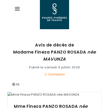
Avis de décès de
AVIS DE DÉCÈS
Madame Fineza
PANZO ROSADA
née
ORGANISER DES OBSÈQUES
MAVUNZA
Publié le samedi 4 juillet 2026
PRÉVOIR SES OBSÈQUES
Connexion
SERVICES & ARTICLES
FR
Avis de décès et Démarches en Eure-et-Loir (28)
NOTRE AGENCE
Crémation - incinération sur Chartres et son agglom
ESPACE FAMILLE
Mme Fineza
PANZO ROSADA
née
Enterrement - Inhumation a Lucé et en Eure-et-Loir