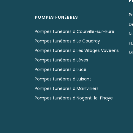
P
P
POMPES FUNÈBRES
D
Pompes funèbres à Courville-sur-Eure
N
Pompes funèbres à Le Coudray
F
Pompes funèbres à Les Villages Vovéens
M
Pompes funèbres à Lèves
Pompes funèbres à Lucé
Pompes funèbres à Luisant
Pompes funèbres à Mainvilliers
Pompes funèbres à Nogent-le-Phaye