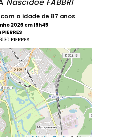
A
Nascidoe
FABBRI
 com a idade de 87 anos
×
La Maison Funéraire
unho 2026 em 15h45
8B Bd Carnot
 PIERRES
28130
Obtenir l'itinéraire
28130 PIERRES
Leaflet
| ©
OpenStreetMap
Contributors