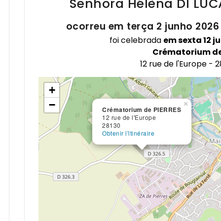
Senhora Hélèna
DI LUC
ocorreu em terça 2 junho 2026
foi celebrada
em sexta 12 j
Crématorium de
12 rue de l'Europe - 
+
−
×
Crématorium de PIERRES
12 rue de l'Europe
28130
Obtenir l'itinéraire