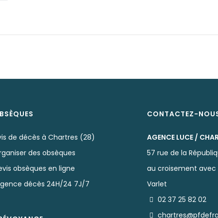
BSÈQUES
CONTACTEZ-NOU
vis de décès à Chartres (28)
AGENCE LUCE / CHA
rganiser des obsèques
57 rue de la Républi
evis obsèques en ligne
au croisement avec 
rgence décès 24H/24 7J/7
Varlet
02 37 25 82 02
chartres@pfdefr