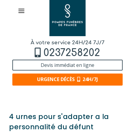
À votre service 24H/24 7J/7
0237258202
Devis immédiat en ligne
URGENCE DÉCÈS
24H/7J
AVIS DE DÉCÈS
4 urnes pour s'adapter a la
ORGANISER DES OBSÈQUES
personnalité du défunt
PRÉVOIR SES OBSÈQUES