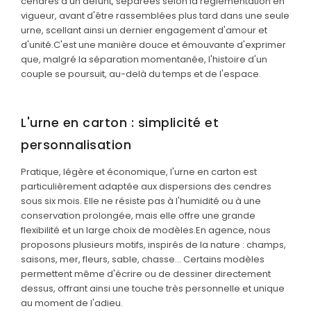
cendres d'un défunt, séparées selon la réglementation en
vigueur, avant d'être rassemblées plus tard dans une seule
Nos monuments
urne, scellant ainsi un dernier engagement d'amour et
d'unité.
C'est une manière douce et émouvante d'exprimer
Nos urnes funéraires
que, malgré la séparation momentanée, l'histoire d'un
couple se poursuit, au-delà du temps et de l'espace.
Rapatriement
Rites & Cultes
L'urne en carton : simplicité et
Services aux familles
personnalisation
Textes et Conseils pour Cérémonies d'Obsèques
Pratique, légère et économique, l'urne en carton est
particulièrement adaptée aux dispersions des cendres
sous six mois. Elle ne résiste pas à l'humidité ou à une
conservation prolongée, mais elle offre une grande
flexibilité et un large choix de modèles.
En agence, nous
proposons plusieurs motifs, inspirés de la nature : champs,
saisons, mer, fleurs, sable, chasse… Certains modèles
permettent même d'écrire ou de dessiner directement
dessus, offrant ainsi une touche très personnelle et unique
au moment de l'adieu.