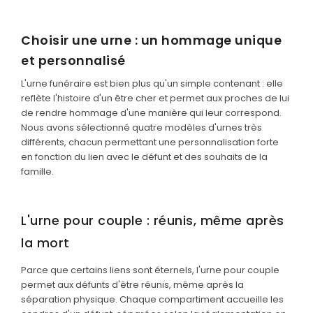
SERVICES & ARTICLES
Choisir une urne : un hommage unique
Avis de décès et Démarches en Eure-et-Loir (28)
et personnalisé
NOTRE AGENCE
Crémation - incinération sur Chartres et son agglom
L'urne funéraire est bien plus qu'un simple contenant : elle
ESPACE FAMILLE
reflète l'histoire d'un être cher et permet aux proches de lui
Enterrement - Inhumation a Lucé et en Eure-et-Loir
de rendre hommage d'une manière qui leur correspond.
Nous avons sélectionné quatre modèles d'urnes très
Entretien de sépulture
différents, chacun permettant une personnalisation forte
en fonction du lien avec le défunt et des souhaits de la
Foire aux questions – Obsèques a Le Coudray et en Eu
famille.
Guide : Décès d'un enfant ou adolescent
Livraison de Fleurs Naturelles
L'urne pour couple : réunis, même après
Livraison de plaques
la mort
Nos capitons funéraires
Parce que certains liens sont éternels, l'urne pour couple
permet aux défunts d'être réunis, même après la
Nos cercueils
séparation physique. Chaque compartiment accueille les
Nos fleurs naturelles